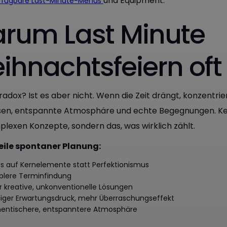
und Equipment.
rfügbare Last-Minute-Menüs
rum Last Minute
ihnachtsfeiern oft
radox? Ist es aber nicht. Wenn die Zeit drängt, konzentri
sen, entspannte Atmosphäre und echte Begegnungen. Kei
lexen Konzepte, sondern das, was wirklich zählt.
eile spontaner Planung:
s auf Kernelemente statt Perfektionismus
iblere Terminfindung
 kreative, unkonventionelle Lösungen
ger Erwartungsdruck, mehr Überraschungseffekt
entischere, entspanntere Atmosphäre