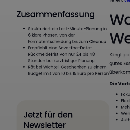
liefert
ve
Zusammenfassung
Wa
Strukturiert die Last-Minute-Planung in
We
6 klare Phasen, von der
Formatentscheidung bis zum Cleanup
Empfiehlt eine Save-the-Date-
Rückmeldefrist von nur 24 bis 48
Klingt pa
Stunden bei kurzfristiger Planung
gutes Es
Rät bei Wichtel-Geschenken zu einem
überkomp
Budgetlimit von 10 bis 15 Euro pro Person
Die Vort
Foku
Flex
Mehr
Jetzt für den
Weni
Auth
Newsletter