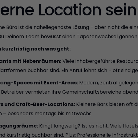
erne Location sein 
ne Büro ist die naheliegendste Lösung – aber nicht die ei
 Du Deinem Team bewusst einen Tapetenwechsel gönnen m
kurzfristig noch was geht:
ants mit Nebenräumen:
Viele inhabergeführte Restauran
lattformen buchbar sind. Ein Anruf lohnt sich – oft sind 
ing-Spaces mit Event-Areas:
Modern, zentral gelegen
Betreiber vermieten ihre Gemeinschaftsbereiche abends
s und Craft-Beer-Locations:
Kleinere Bars bieten oft 
n – besonders montags bis mittwochs.
Tagungsräume:
Klingt langweilig? Ist es nicht. Viele Hot
d kurzfristig buchbar sind. Plus: Professionelle Infrastruktu