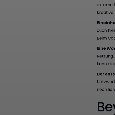
externe 
kreative
Eineinh
auch hie
Beim Cat
Eine Wo
Rettung. 
kann ein
Der ent
Netzwerk
noch lie
Be