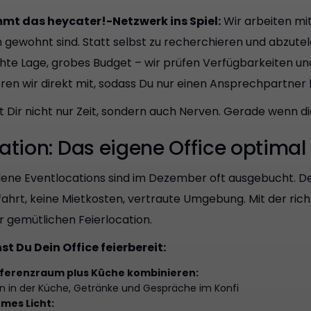
mt das heycater!-Netzwerk ins Spiel:
Wir arbeiten mi
 gewohnt sind. Statt selbst zu recherchieren und abzutel
te Lage, grobes Budget – wir prüfen Verfügbarkeiten un
eren wir direkt mit, sodass Du nur einen Ansprechpartner 
 Dir nicht nur Zeit, sondern auch Nerven. Gerade wenn die
cation: Das eigene Office optimal
lene Eventlocations sind im Dezember oft ausgebucht. Dei
fahrt, keine Mietkosten, vertraute Umgebung. Mit der r
r gemütlichen Feierlocation.
t Du Dein Office feierbereit:
ferenzraum plus Küche kombinieren:
n in der Küche, Getränke und Gespräche im Konfi
mes Licht: