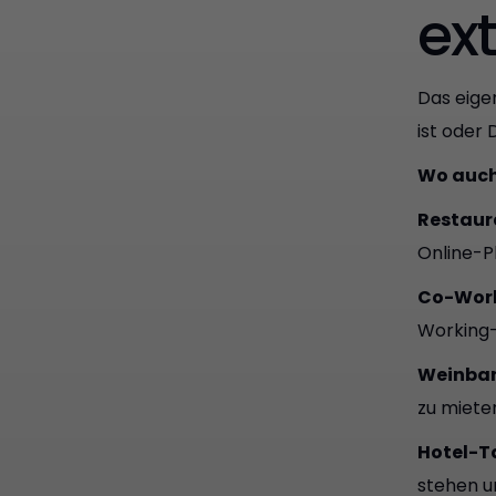
ext
Das eige
ist oder
Wo auch 
Restaur
Online-P
Co-Work
Working-
Weinbar
zu miete
Hotel-
stehen un