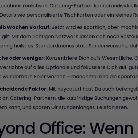
Locations realistisch. Catering-Partner können individue
 Details wie personalisierte Tischkarten oder ein klein
alb Wochen Vorlauf:
Jetzt wird es sportlich, aber machba
r gilt: Mit dem richtigen Netzwerk lassen sich noch Rest
ering heißt es: Standardmenüs statt Sonderwünsche, daf
che oder weniger:
Konzentriere Dich aufs Wesentliche. Of
Verzichte auf alles Optionale und fokussiere Dich auf: gut
e wunderbare Feier werden – manchmal sind die spontans
scheidende Faktor:
Mit heycater! hast Du auch bei engs
 an Catering-Partnern, die kurzfristige Buchungen gewohn
fern kann, und sparen Dir stundenlanges Telefonieren.
yond Office: Wenn 