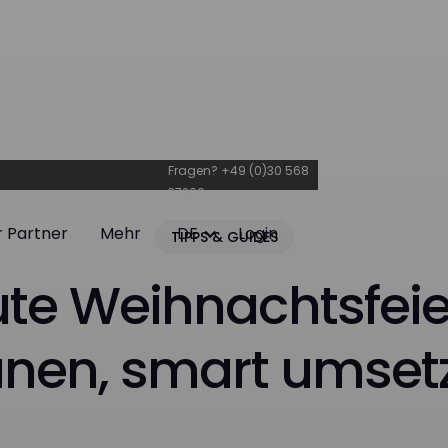
Fragen?
+49 (0)30 568
37200
r Partner
Mehr
DE
Login
TIPPS & GUIDES
r Partner
Mehr
Login
ute Weihnachtsfeier
anen, smart umset