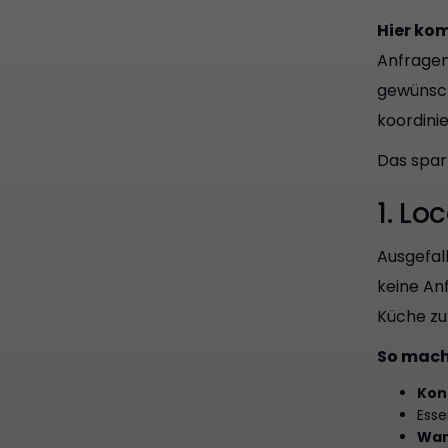
Hier kom
Anfragen
gewünsch
koordini
Das spart
1. Lo
Ausgefal
keine An
Küche zu
So machs
Kon
Esse
War