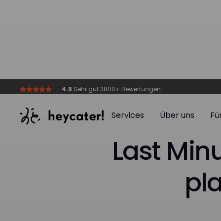
4.9
Sehr gut 3800+ Bewertungen
Services
Über uns
Fü
Services
Über uns
Fü
Last Min
pl