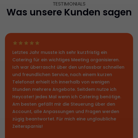
TESTIMONIALS
Was unsere Kunden sagen
Letztes Jahr musste ich sehr kurzfristig ein
Catering für ein wichtiges Meeting organisieren.
Ich war überrascht über den unfassbar schnellen
und freundlichen Service, nach einem kurzen
Telefonat erhielt ich innerhalb von wenigen
Stunden mehrere Angebote. Seitdem nutze ich
Heycater! jedes Mal wenn ich Catering benötige.
Am besten gefällt mir die Steuerung über den
Account, alle Anpassungen und Fragen werden
zügig beantwortet. Für mich eine unglaubliche
Zeitersparnis!