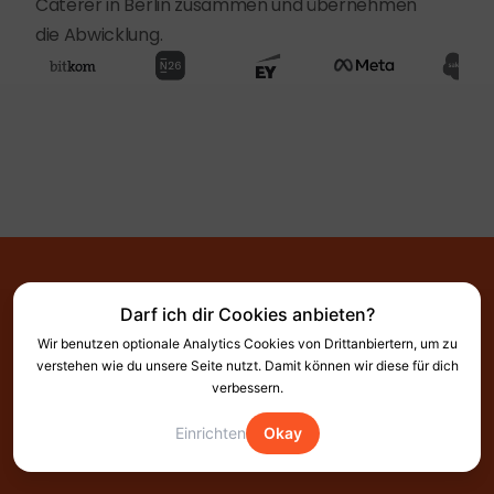
Caterer in Berlin zusammen und übernehmen
die Abwicklung.
Darf ich dir Cookies anbieten?
Wir benutzen optionale Analytics Cookies von Drittanbiertern, um zu
verstehen wie du unsere Seite nutzt. Damit können wir diese für dich
verbessern.
Bereit für stressfreie
Einrichten
Okay