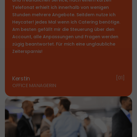
Telefonat erhielt ich innerhalb von wenigen
Stunden mehrere Angebote. Seitdem nutze ich
Heycater! jedes Mal wenn ich Catering benötige.
Am besten gefällt mir die Steuerung über den
Account, alle Anpassungen und Fragen werden
zügig beantwortet. Für mich eine unglaubliche
Zeitersparnis!
[01]
Kerstin
OFFICE MANAGERIN