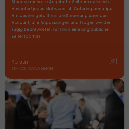
Stunden mehrere Angebote. Seitdem nutze ich
Heycater! jedes Mal wenn ich Catering benötige.
Am besten gefällt mir die Steuerung über den
Account, alle Anpassungen und Fragen werden
zügig beantwortet. Für mich eine unglaubliche
Zeitersparnis!
[01]
Kerstin
OFFICE MANAGERIN