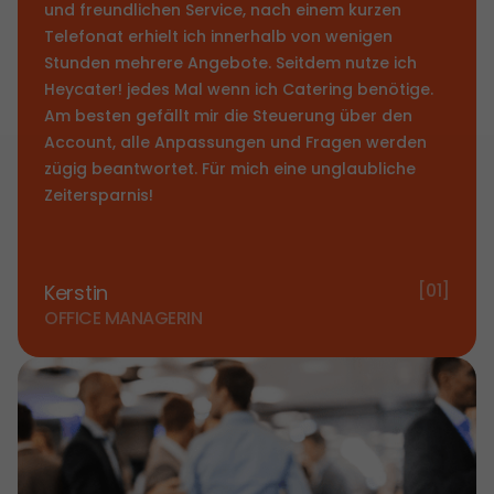
und freundlichen Service, nach einem kurzen
Telefonat erhielt ich innerhalb von wenigen
Stunden mehrere Angebote. Seitdem nutze ich
Heycater! jedes Mal wenn ich Catering benötige.
Am besten gefällt mir die Steuerung über den
Account, alle Anpassungen und Fragen werden
zügig beantwortet. Für mich eine unglaubliche
Zeitersparnis!
[01]
Kerstin
OFFICE MANAGERIN