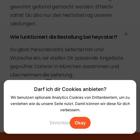
gewohnt geltend gemacht werden. Effektiv
zahlst Du also nur den Nettobetrag unserer
Leistungen.
Wie funktioniert die Bestellung bei heycater!?
Du gibst Personenzahl, Liefertermin und
Wünsche ein, wir stellen Dir passende Angebote
geprüfter Caterer in München zusammen und
übernehmen die Lieferung.
Darf ich dir Cookies anbieten?
Wir benutzen optionale Analytics Cookies von Drittanbiertern, um zu
verstehen wie du unsere Seite nutzt. Damit können wir diese für dich
verbessern.
Einrichten
Okay