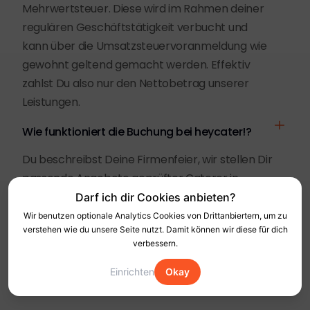
Mehrwertsteuer. Diese wird im Rahmen deiner
regulären Geschäftstätigkeit verbucht und
kann über die Umsatzsteuervoranmeldung wie
gewohnt geltend gemacht werden. Effektiv
zahlst Du also nur den Nettobetrag unserer
Leistungen.
Wie funktioniert die Buchung bei heycater!?
Du beschreibst Deine Firmenfeier, wir stellen Dir
passende Angebote geprüfter Caterer in
München zusammen und begleiten die
Darf ich dir Cookies anbieten?
Organisation.
Wir benutzen optionale Analytics Cookies von Drittanbiertern, um zu
verstehen wie du unsere Seite nutzt. Damit können wir diese für dich
verbessern.
Einrichten
Okay