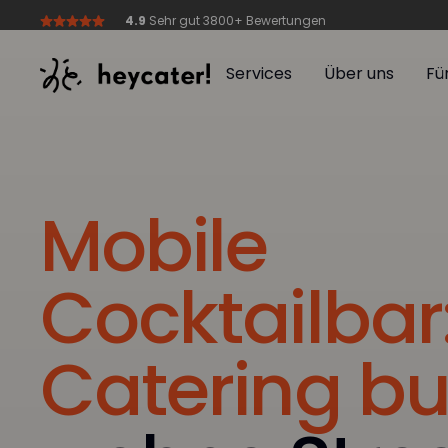
4.9
Sehr gut 3800+ Bewertungen
Services
Über uns
Fü
Services
Über uns
Fü
Mobile
Cocktailbar
Catering b