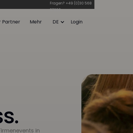
Fragen?
+49 (0)30 568
37200
r Partner
Mehr
DE
Login
r Partner
Mehr
Login
s.
Firmenevents in