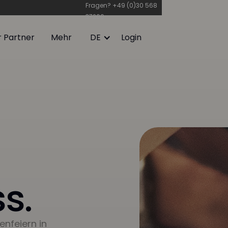
Fragen?
+49 (0)30 568
37200
r Partner
Mehr
DE
Login
r Partner
Mehr
Login
s.
enfeiern in