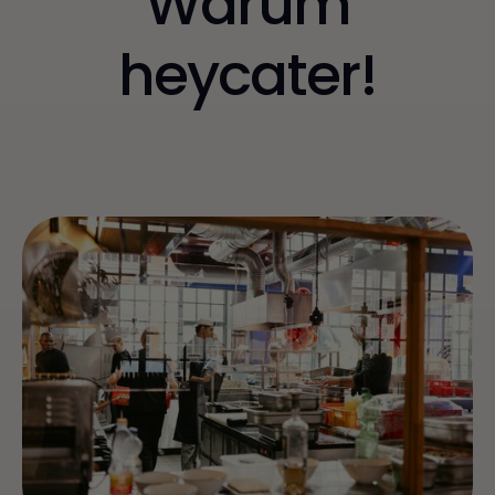
Warum
heycater!