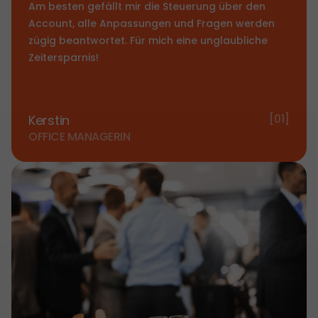
Am besten gefällt mir die Steuerung über den
Account, alle Anpassungen und Fragen werden
zügig beantwortet. Für mich eine unglaubliche
Zeitersparnis!
[01]
Kerstin
OFFICE MANAGERIN