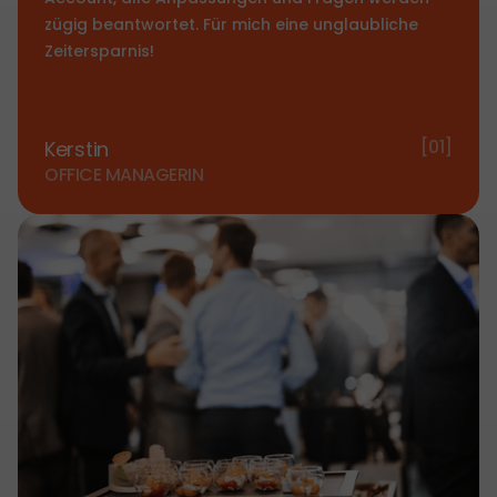
zügig beantwortet. Für mich eine unglaubliche
Zeitersparnis!
[01]
Kerstin
OFFICE MANAGERIN