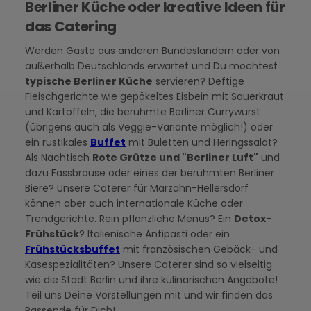
Berliner Küche oder kreative Ideen für
das Catering
Werden Gäste aus anderen Bundesländern oder von
außerhalb Deutschlands erwartet und Du möchtest
typische Berliner Küche
servieren? Deftige
Fleischgerichte wie gepökeltes Eisbein mit Sauerkraut
und Kartoffeln, die berühmte Berliner Currywurst
(übrigens auch als Veggie-Variante möglich!) oder
ein rustikales
Buffet
mit Buletten und Heringssalat?
Als Nachtisch
Rote Grütze und "Berliner Luft"
und
dazu Fassbrause oder eines der berühmten Berliner
Biere? Unsere Caterer für Marzahn-Hellersdorf
können aber auch internationale Küche oder
Trendgerichte. Rein pflanzliche Menüs? Ein
Detox-
Frühstück
? Italienische Antipasti oder ein
Frühstücksbuffet
mit französischen Gebäck- und
Käsespezialitäten? Unsere Caterer sind so vielseitig
wie die Stadt Berlin und ihre kulinarischen Angebote!
Teil uns Deine Vorstellungen mit und wir finden das
Passende für Dich!