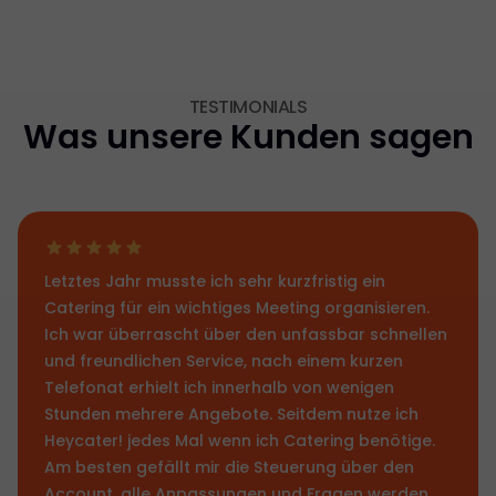
TESTIMONIALS
Was unsere Kunden sagen
Letztes Jahr musste ich sehr kurzfristig ein
Catering für ein wichtiges Meeting organisieren.
Ich war überrascht über den unfassbar schnellen
und freundlichen Service, nach einem kurzen
Telefonat erhielt ich innerhalb von wenigen
Stunden mehrere Angebote. Seitdem nutze ich
Heycater! jedes Mal wenn ich Catering benötige.
Am besten gefällt mir die Steuerung über den
Account, alle Anpassungen und Fragen werden