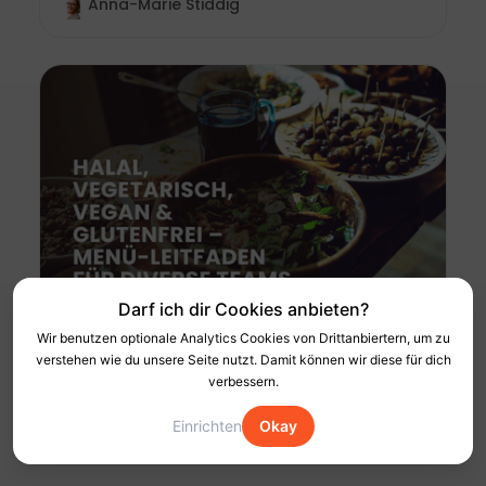
Anna-Marie Stiddig
Darf ich dir Cookies anbieten?
Wir benutzen optionale Analytics Cookies von Drittanbiertern, um zu
verstehen wie du unsere Seite nutzt. Damit können wir diese für dich
Halal, vegetarisch, vegan & glutenfrei:
verbessern.
Menü-Leitfaden für diverse Teams
Einrichten
Okay
Elisa Krowas