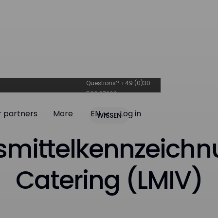
Questions? +49 (0)30
568 37200
r partners
More
EN
Log in
WISSEN
r partners
More
Log in
smittelkennzeichn
Catering (LMIV)