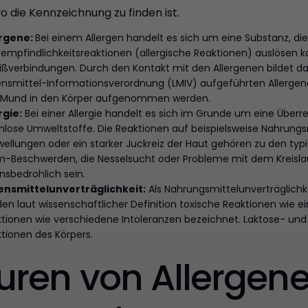
o die Kennzeichnung zu finden ist.
ergene:
Bei einem Allergen handelt es sich um eine Substanz, 
empfindlichkeitsreaktionen (allergische Reaktionen) auslösen k
ißverbindungen. Durch den Kontakt mit den Allergenen bildet d
nsmittel-Informationsverordnung (LMIV) aufgeführten Allergene
 Mund in den Körper aufgenommen werden.
rgie:
Bei einer Allergie handelt es sich im Grunde um eine Übe
lose Umweltstoffe. Die Reaktionen auf beispielsweise Nahrungsmi
ellungen oder ein starker Juckreiz der Haut gehören zu den typ
-Beschwerden, die Nesselsucht oder Probleme mit dem Kreislauf.
nsbedrohlich sein.
ensmittelunverträglichkeit:
Als Nahrungsmittelunverträglichk
en laut wissenschaftlicher Definition toxische Reaktionen wie e
tionen wie verschiedene Intoleranzen bezeichnet. Laktose- und 
tionen des Körpers.
uren von Allergen