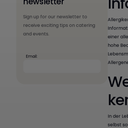
In
newsletter
Sign up for our newsletter to
Allergik
receive exciting tips on catering
Informat
and events.
einer al
hohe Bed
Lebensmi
Email:
Allergen
We
ke
In der L
selbst s