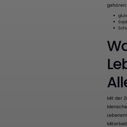
gehören:
glut
Soja
Schw
Wa
Le
All
Mit der Z
Menschen
Lebensmi
Mitarbei