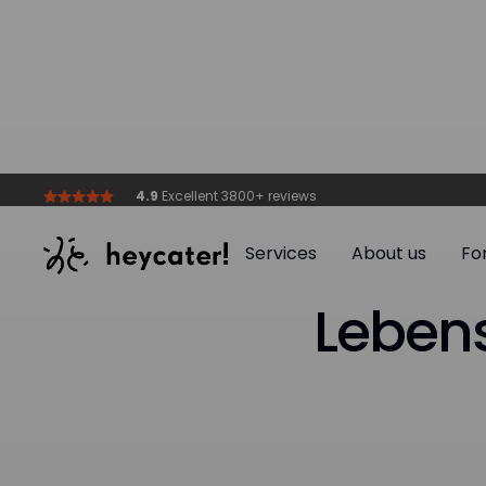
4.9
Excellent 3800+ reviews
Services
About us
Fo
Services
About us
Fo
Leben