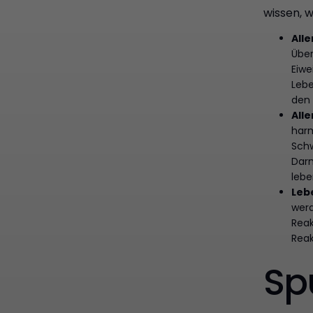
wissen, w
All
Über
Eiwe
Lebe
den
Alle
harm
Schw
Darm
lebe
Leb
werd
Reak
Reak
Sp