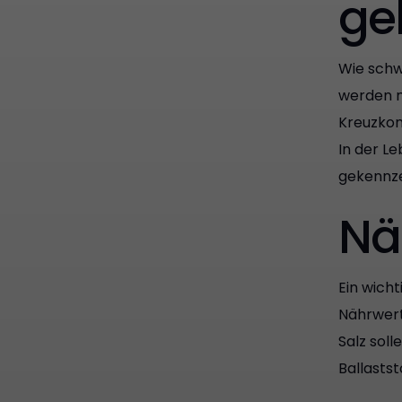
ge
Wie schw
werden m
Kreuzkon
In der L
gekennze
Nä
Ein wicht
Nährwert
Salz sol
Ballasts