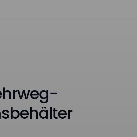
ehrweg-
nsbehälter