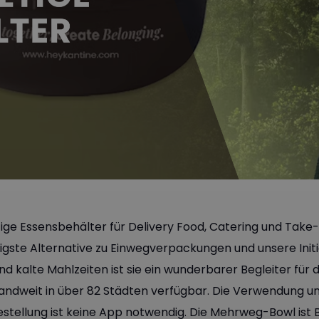
ige Essensbehälter für Delivery Food, Catering und Tak
igste Alternative zu Einwegverpackungen und unsere Initi
d kalte Mahlzeiten ist sie ein wunderbarer Begleiter für
andweit in über 82 Städten verfügbar. Die Verwendung un
Bestellung ist keine App notwendig. Die Mehrweg-Bowl ist 