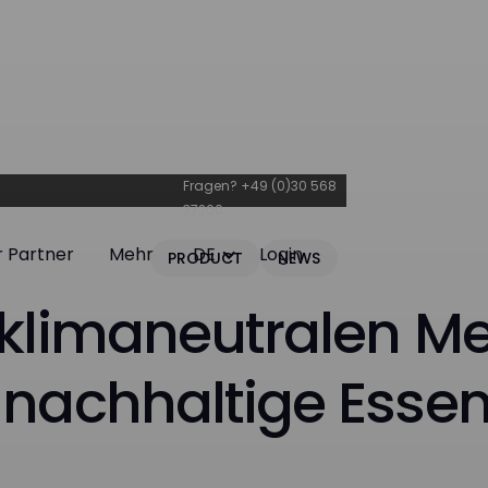
Fragen?
+49 (0)30 568
37200
r Partner
Mehr
DE
Login
PRODUCT
NEWS
r Partner
Mehr
Login
 klimaneutralen M
 nachhaltige Esse