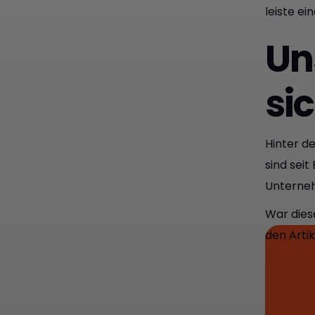
leiste ei
Un
si
Hinter d
sind seit
Unterneh
War dies
den Arti