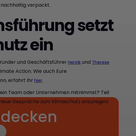
, nachhaltig verpackt.
sführung setzt
hutz ein
Gründer und Geschäftsführer
und
Henrik
Therese
 Climate Action. Wie auch Eure
n, erfahrt Ihr
.
hier
ür Dein Team oder Unternehmen mitnimmst? Teil
m neue Gespräche zum Klimaschutz anzuregen!
tdecken