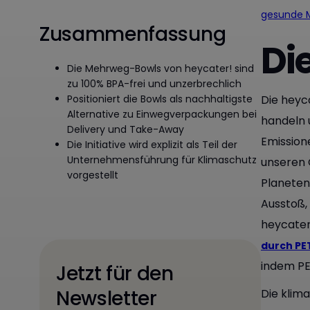
gesunde M
Zusammenfassung
Di
Die Mehrweg-Bowls von heycater! sind
zu 100% BPA-frei und unzerbrechlich
Positioniert die Bowls als nachhaltigste
Die heyc
Alternative zu Einwegverpackungen bei
handeln 
Delivery und Take-Away
Emission
Die Initiative wird explizit als Teil der
Unternehmensführung für Klimaschutz
unseren 
vorgestellt
Planeten
Ausstoß,
heycater
durch PE
indem PE
Jetzt für den
Newsletter
Die klim