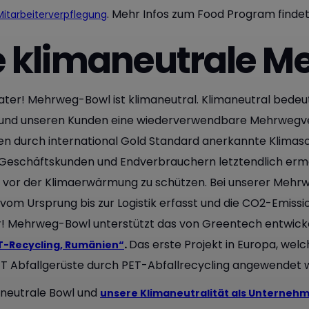
. Mehr Infos zum Food Program findet 
itarbeiterverpflegung
e klimaneutrale 
ater! Mehrweg-Bowl ist klimaneutral. Klimaneutral bedeu
und unseren Kunden eine wiederverwendbare Mehrwegve
en durch international Gold Standard anerkannte Klimasc
Geschäftskunden und Endverbrauchern letztendlich ermög
 vor der Klimaerwärmung zu schützen. Bei unserer Meh
 vom Ursprung bis zur Logistik erfasst und die CO2-Emiss
! Mehrweg-Bowl unterstützt das von Greentech entwicke
.
Das erste Projekt in Europa, wel
T-Recycling, Rumänien“
T Abfallgerüste durch PET-Abfallrecycling angewendet 
aneutrale Bowl und
unsere Klimaneutralität als Unterneh